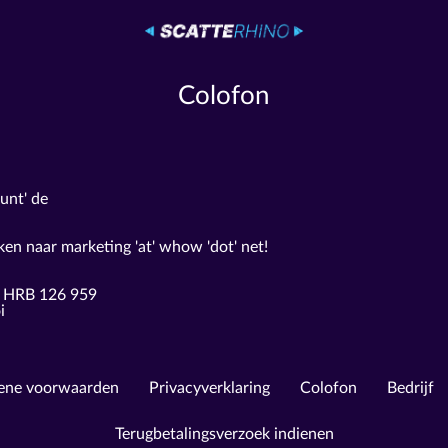
Colofon
punt' de
en naar marketing 'at' whow 'dot' net!
g HRB 126 959
i
ene voorwaarden
Privacyverklaring
Colofon
Bedrijf
Terugbetalingsverzoek indienen