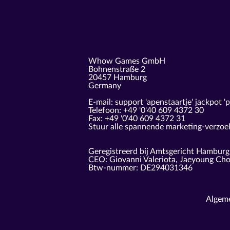
Whow Games GmbH
Bohnenstraße 2
20457 Hamburg
Germany
E-mail: support 'apenstaartje' jackpot '
Telefoon: +49 '0'40 609 4372 30
Fax: +49 '0'40 609 4372 31
Stuur alle spannende marketing-verzoek
Geregistreerd bij Amtsgericht Hambur
CEO: Giovanni Valeriota, Jaeyoung Cho
Btw-nummer: DE294031346
Algem