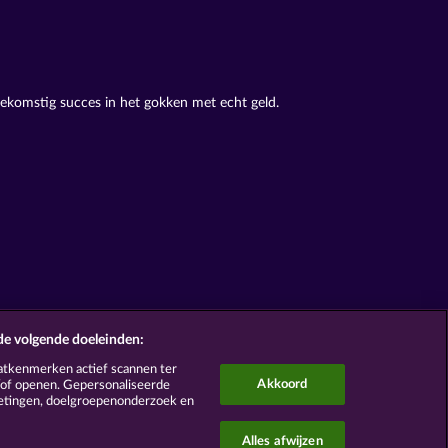
oekomstig succes in het gokken met echt geld.
de volgende doeleinden:
atkenmerken actief scannen ter
Akkoord
n/of openen. Gepersonaliseerde
metingen, doelgroepenonderzoek en
Alles afwijzen