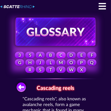
3
5
A
B
C
D
E
F
G
H
J
L
M
O
P
Q
R
S
T
V
W
X
Cascading reels
"Cascading reels", also known as
avalanche reels, form a game
mechanic that is found in many