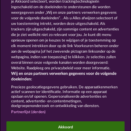
je Akkoord selecteert, worden trackingtechnologieën
ingeschakeld om de doeleinden te ondersteunen die worden
weergegeven onder „Wij en onze partners verwerken gegevens
voor de volgende doeleinden”. . Als u Alles afwijzen selecteert of
uw toestemming intrekt, worden deze uitgeschakeld. Als
Magic Stone
Roman Legion
trackers zijn uitgeschakeld, zijn sommige content en advertenties
die je ziet wellicht niet zo relevant voor jou. Je kunt dit menu
opnieuw openen om je keuzes te wijzigen of je toestemming op
elk moment intrekken door op de link Voorkeuren beheren onder
aan de webpagina [of het zwevende pictogram linksonder op de
webpagina, indien van toepassing] te klikken. Je selecties zullen
Crystal Ball
Phantoms Mirror
overal binnen onze volgende kanalen worden doorgevoerd:
Website. Raadpleeg ons privacybeleid voor meer informatie.
Wij en onze partners verwerken gegevens voor de volgende
doeleinden:
Precieze geolocatiegegevens gebruiken. De apparaatkenmerken
actief scannen ter identificatie. Informatie op een apparaat
Algemene voorwaarden
Privacyverklaring
opslaan en/of openen. Gepersonaliseerde advertenties en
content, advertentie- en contentmetingen,
doelgroepenonderzoek en ontwikkeling van diensten.
Colofon
Bedrijf
FAQ
Partnerlijst (derden)
Terugbetalingsverzoek indienen
Akkoord