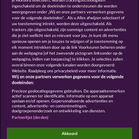
je Akkoord selecteert, worden trackingtechnologieën
ingeschakeld om de doeleinden te ondersteunen die worden
weergegeven onder „Wij en onze partners verwerken gegevens
voor de volgende doeleinden”. . Als u Alles afwijzen selecteert of
uw toestemming intrekt, worden deze uitgeschakeld. Als
Book Of The Ages
Beautiful Nature
trackers zijn uitgeschakeld, zijn sommige content en advertenties
die je ziet wellicht niet zo relevant voor jou. Je kunt dit menu
opnieuw openen om je keuzes te wijzigen of je toestemming op
elk moment intrekken door op de link Voorkeuren beheren onder
aan de webpagina [of het zwevende pictogram linksonder op de
webpagina, indien van toepassing] te klikken. Je selecties zullen
Algemene voorwaarden
Privacyverklaring
overal binnen onze volgende kanalen worden doorgevoerd:
Website. Raadpleeg ons privacybeleid voor meer informatie.
Wij en onze partners verwerken gegevens voor de volgende
Colofon
Bedrijf
FAQ
doeleinden:
Terugbetalingsverzoek indienen
Precieze geolocatiegegevens gebruiken. De apparaatkenmerken
actief scannen ter identificatie. Informatie op een apparaat
opslaan en/of openen. Gepersonaliseerde advertenties en
content, advertentie- en contentmetingen,
doelgroepenonderzoek en ontwikkeling van diensten.
Partnerlijst (derden)
Sociale casino games zijn enkel bedoeld voor
entertainment en hebben absoluut geen enkele
Akkoord
invloed op mogelijk toekomstig succes in het