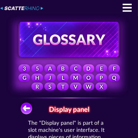
3
5
A
B
C
D
E
F
G
H
J
L
M
O
P
Q
R
S
T
V
W
X
Display panel
The "Display panel" is part of a
slot machine's user interface. It
displays pieces of information