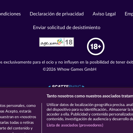
ondiciones
Declaración de privacidad
Aviso Legal
Emp
Enviar solicitud de desistimiento
s exclusivamente para el ocio y no influyen en la posibilidad de tener éxi
©2026 Whow Games GmbH
Tanto nosotros como nuestros asociados tratam
Utilizar datos de localización geográfica precisa. ana
tos personales, como
del dispositivo para su identificación.. Almacenar la
onas Acepto, estarás
acceder a ella. Publicidad y contenido personalizado
 muestran en «nosotros
contenido, investigación de audiencia y desarrollo de
arlas todas o retiras
Lista de asociados (proveedores)
parte del contenido y