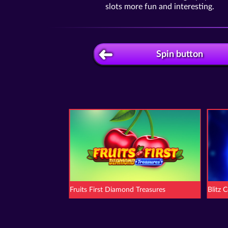
slots more fun and interesting.
Spin button
Fruits First Diamond Treasures
Blitz 