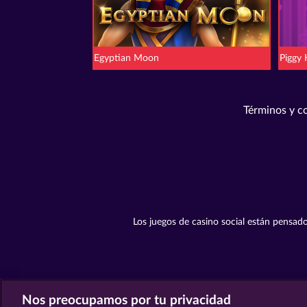
Egyptian Moon
Piggy 
Términos y c
Los juegos de casino social están pensado
Nos preocupamos por tu privacidad