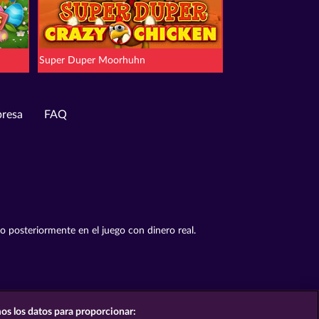
Super Duper Moorhuhn
resa
FAQ
to posteriormente en el juego con dinero real.
os los datos para proporcionar: