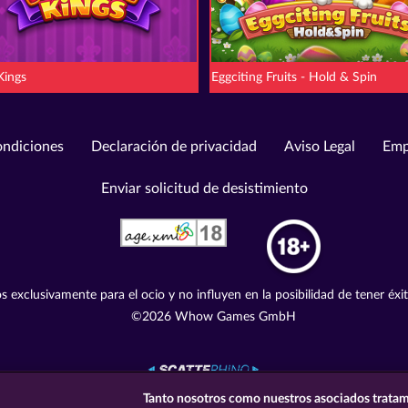
Kings
Eggciting Fruits - Hold & Spin
ondiciones
Declaración de privacidad
Aviso Legal
Emp
Enviar solicitud de desistimiento
s exclusivamente para el ocio y no influyen en la posibilidad de tener éxi
©2026 Whow Games GmbH
Tanto nosotros como nuestros asociados tratam