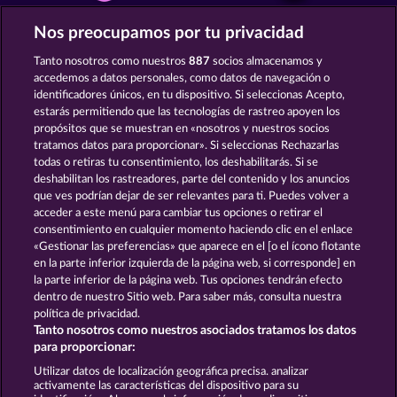
Nos preocupamos por tu privacidad
JUEGA GRATIS
Tanto nosotros como nuestros
887
socios almacenamos y
accedemos a datos personales, como datos de navegación o
identificadores únicos, en tu dispositivo. Si seleccionas Acepto,
estarás permitiendo que las tecnologías de rastreo apoyen los
propósitos que se muestran en «nosotros y nuestros socios
tratamos datos para proporcionar». Si seleccionas Rechazarlas
todas o retiras tu consentimiento, los deshabilitarás. Si se
Mysteries of Karnak
EGGSTRA Wilds
deshabilitan los rastreadores, parte del contenido y los anuncios
que ves podrían dejar de ser relevantes para ti. Puedes volver a
acceder a este menú para cambiar tus opciones o retirar el
consentimiento en cualquier momento haciendo clic en el enlace
«Gestionar las preferencias» que aparece en el [o el ícono flotante
en la parte inferior izquierda de la página web, si corresponde] en
The Three Musketeers
The Warlocks Book
la parte inferior de la página web. Tus opciones tendrán efecto
dentro de nuestro Sitio web. Para saber más, consulta nuestra
política de privacidad.
Tanto nosotros como nuestros asociados tratamos los datos
para proporcionar:
Términos y condiciones
Utilizar datos de localización geográfica precisa. analizar
activamente las características del dispositivo para su