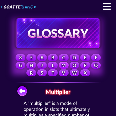
3
5
A
B
C
D
E
F
G
H
J
L
M
O
P
Q
R
S
T
V
W
X
Multiplier
A "multiplier" is a mode of
operation in slots that ultimately
multiplies a specified number of