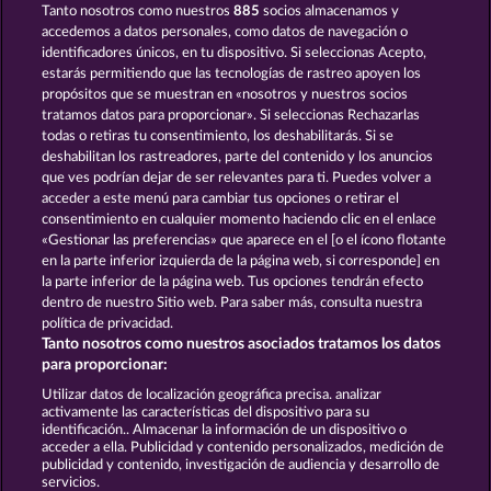
Tanto nosotros como nuestros
885
socios almacenamos y
accedemos a datos personales, como datos de navegación o
identificadores únicos, en tu dispositivo. Si seleccionas Acepto,
estarás permitiendo que las tecnologías de rastreo apoyen los
Snegurochka
Books and Bounties
propósitos que se muestran en «nosotros y nuestros socios
tratamos datos para proporcionar». Si seleccionas Rechazarlas
todas o retiras tu consentimiento, los deshabilitarás. Si se
deshabilitan los rastreadores, parte del contenido y los anuncios
que ves podrían dejar de ser relevantes para ti. Puedes volver a
acceder a este menú para cambiar tus opciones o retirar el
Royal Seven Ultra
Mysteries of Karnak
consentimiento en cualquier momento haciendo clic en el enlace
«Gestionar las preferencias» que aparece en el [o el ícono flotante
en la parte inferior izquierda de la página web, si corresponde] en
la parte inferior de la página web. Tus opciones tendrán efecto
dentro de nuestro Sitio web. Para saber más, consulta nuestra
Términos y condiciones
política de privacidad.
Tanto nosotros como nuestros asociados tratamos los datos
para proporcionar:
Declaración de privacidad
Aviso Legal
Utilizar datos de localización geográfica precisa. analizar
activamente las características del dispositivo para su
Empresa
FAQ
identificación.. Almacenar la información de un dispositivo o
acceder a ella. Publicidad y contenido personalizados, medición de
publicidad y contenido, investigación de audiencia y desarrollo de
Enviar solicitud de desistimiento
servicios.