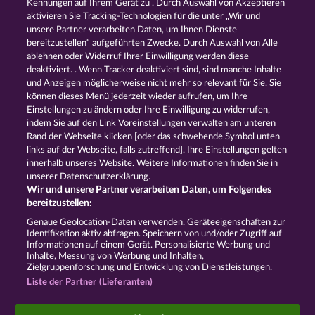
Kennungen auf Ihrem Gerät zu . Durch Auswahl von Akzeptieren
aktivieren Sie Tracking-Technologien für die unter „Wir und
King & Queen
Robin & his girl
unsere Partner verarbeiten Daten, um Ihnen Dienste
bereitzustellen“ aufgeführten Zwecke. Durch Auswahl von Alle
ablehnen oder Widerruf Ihrer Einwilligung werden diese
deaktiviert. . Wenn Tracker deaktiviert sind, sind manche Inhalte
und Anzeigen möglicherweise nicht mehr so ​​relevant für Sie. Sie
können dieses Menü jederzeit wieder aufrufen, um Ihre
Einstellungen zu ändern oder Ihre Einwilligung zu widerrufen,
Secret Mission
Roman Legion
indem Sie auf den Link Voreinstellungen verwalten am unteren
Rand der Webseite klicken [oder das schwebende Symbol unten
links auf der Webseite, falls zutreffend]. Ihre Einstellungen gelten
innerhalb unseres Website. Weitere Informationen finden Sie in
AGB
Datenschutz
Impressum
unserer Datenschutzerklärung.
Wir und unsere Partner verarbeiten Daten, um Folgendes
Unternehmensseite
FAQ
bereitzustellen:
Genaue Geolocation-Daten verwenden. Geräteeigenschaften zur
Identifikation aktiv abfragen. Speichern von und/oder Zugriff auf
Widerruf einreichen
Informationen auf einem Gerät. Personalisierte Werbung und
Inhalte, Messung von Werbung und Inhalten,
Zielgruppenforschung und Entwicklung von Dienstleistungen.
Liste der Partner (Lieferanten)