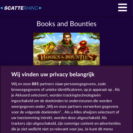
Books and Bounties
Wij vinden uw privacy belangrijk
Algemene voorwaarden
Privacyverklaring
Wij en onze
885
partners slaan persoonsgegevens, zoals
browsegegevens of unieke identificatoren, op je apparaat op . Als
Colofon
Bedrijf
FAQ
je Akkoord selecteert, worden trackingtechnologieën
ingeschakeld om de doeleinden te ondersteunen die worden
weergegeven onder „Wij en onze partners verwerken gegevens
Terugbetalingsverzoek indienen
voor de volgende doeleinden”. . Als u Alles afwijzen selecteert of
uw toestemming intrekt, worden deze uitgeschakeld. Als
trackers zijn uitgeschakeld, zijn sommige content en advertenties
die je ziet wellicht niet zo relevant voor jou. Je kunt dit menu