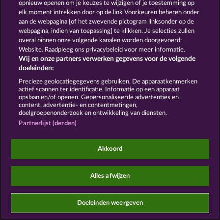
opnieuw openen om je keuzes te wijzigen of je toestemming op
elk moment intrekken door op de link Voorkeuren beheren onder
Sociale casino games zijn enkel bedoeld voor
aan de webpagina [of het zwevende pictogram linksonder op de
entertainment en hebben absoluut geen enkele
webpagina, indien van toepassing] te klikken. Je selecties zullen
invloed op mogelijk toekomstig succes in het
gokken met echt geld.
overal binnen onze volgende kanalen worden doorgevoerd:
©2026 Whow Games GmbH
Website. Raadpleeg ons privacybeleid voor meer informatie.
Wij en onze partners verwerken gegevens voor de volgende
doeleinden:
Precieze geolocatiegegevens gebruiken. De apparaatkenmerken
actief scannen ter identificatie. Informatie op een apparaat
opslaan en/of openen. Gepersonaliseerde advertenties en
content, advertentie- en contentmetingen,
doelgroepenonderzoek en ontwikkeling van diensten.
Partnerlijst (derden)
Akkoord
Alles afwijzen
Doeleinden weergeven