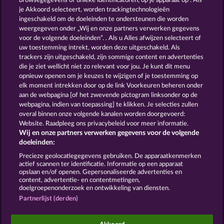
browsegegevens of unieke identificatoren, op je apparaat op . Als
Secret Mission
Western Jack
je Akkoord selecteert, worden trackingtechnologieën
ingeschakeld om de doeleinden te ondersteunen die worden
weergegeven onder „Wij en onze partners verwerken gegevens
voor de volgende doeleinden”. . Als u Alles afwijzen selecteert of
uw toestemming intrekt, worden deze uitgeschakeld. Als
trackers zijn uitgeschakeld, zijn sommige content en advertenties
die je ziet wellicht niet zo relevant voor jou. Je kunt dit menu
opnieuw openen om je keuzes te wijzigen of je toestemming op
Balthazar
Texas Tycoon
elk moment intrekken door op de link Voorkeuren beheren onder
aan de webpagina [of het zwevende pictogram linksonder op de
webpagina, indien van toepassing] te klikken. Je selecties zullen
Algemene voorwaarden
Privacyverklaring
overal binnen onze volgende kanalen worden doorgevoerd:
Website. Raadpleeg ons privacybeleid voor meer informatie.
Wij en onze partners verwerken gegevens voor de volgende
Colofon
Bedrijf
FAQ
doeleinden:
Terugbetalingsverzoek indienen
Precieze geolocatiegegevens gebruiken. De apparaatkenmerken
actief scannen ter identificatie. Informatie op een apparaat
opslaan en/of openen. Gepersonaliseerde advertenties en
content, advertentie- en contentmetingen,
doelgroepenonderzoek en ontwikkeling van diensten.
Partnerlijst (derden)
Sociale casino games zijn enkel bedoeld voor
entertainment en hebben absoluut geen enkele