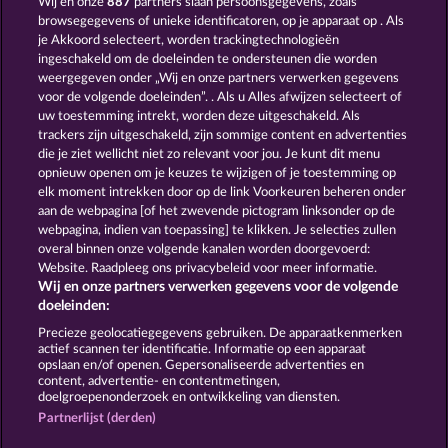
Wij en onze
887
partners slaan persoonsgegevens, zoals
browsegegevens of unieke identificatoren, op je apparaat op . Als
Balthazar
Atlas of Legends
je Akkoord selecteert, worden trackingtechnologieën
ingeschakeld om de doeleinden te ondersteunen die worden
weergegeven onder „Wij en onze partners verwerken gegevens
voor de volgende doeleinden”. . Als u Alles afwijzen selecteert of
uw toestemming intrekt, worden deze uitgeschakeld. Als
trackers zijn uitgeschakeld, zijn sommige content en advertenties
die je ziet wellicht niet zo relevant voor jou. Je kunt dit menu
opnieuw openen om je keuzes te wijzigen of je toestemming op
The Warlocks Book
Ramses Book
elk moment intrekken door op de link Voorkeuren beheren onder
aan de webpagina [of het zwevende pictogram linksonder op de
webpagina, indien van toepassing] te klikken. Je selecties zullen
Algemene voorwaarden
Privacyverklaring
overal binnen onze volgende kanalen worden doorgevoerd:
Website. Raadpleeg ons privacybeleid voor meer informatie.
Wij en onze partners verwerken gegevens voor de volgende
Colofon
Bedrijf
FAQ
doeleinden:
Terugbetalingsverzoek indienen
Precieze geolocatiegegevens gebruiken. De apparaatkenmerken
actief scannen ter identificatie. Informatie op een apparaat
opslaan en/of openen. Gepersonaliseerde advertenties en
content, advertentie- en contentmetingen,
doelgroepenonderzoek en ontwikkeling van diensten.
Partnerlijst (derden)