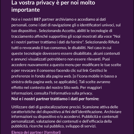
La vostra privacy è per noi molto
Books and Bounties
The black Book of Pirates
importante
Noi e i nostri
887
partner archiviamo e accediamo ai dati
personali, come i dati di navigazione gli o identificatori univoci, sul
tuo dispositivo . Selezionando Accetto, abiliti le tecnologie di
tracciamento affinché supportino gli scopi mostrati alla voce "Noi
e i nostri partner trattiamo i dati da fornire". Selezionando Rifiuta
Magic Book
Atlas of Legends
tutti o revocando il tuo consenso, le disabiliti. Nel caso in cui
queste tecnologie dovessero essere disabilitate, alcuni contenuti
e annunci visualizzati potrebbero non essere rilevanti. Puoi
accedere nuovamente a questo menu per modificare le tue scelte
Termini e condizioni
o per revocare il consenso facendo clic sul link Gestisci le
preferenze in fondo alla pagina web. [o l'icona mobile in basso a
Informativa sulla privacy
Note legali
sinistra della pagina web, se applicabile]. Tali scelte avranno
effetto nel contesto del nostro Sito web. Per maggiori
Società
FAQ
informazioni, consulta l'Informativa sulla privacy.
Noi e i nostri partner trattiamo i dati per fornire:
Invia richiesta di recesso
Utilizzare dati di geolocalizzazione precisi. Scansione attiva delle
caratteristiche del dispositivo ai fini dell’identificazione. Archiviare
informazioni su dispositivo e/o accedervi. Pubblicità e contenuti
personalizzati, valutazione dei contenuti e dell’efficacia della
pubblicità, ricerche sul pubblico, sviluppo di servizi.
Elenco dei partner (fornitori)