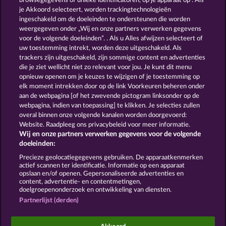
browsegegevens of unieke identificatoren, op je apparaat op . Als
Blitz Coins
Texas Tycoon
je Akkoord selecteert, worden trackingtechnologieën
ingeschakeld om de doeleinden te ondersteunen die worden
weergegeven onder „Wij en onze partners verwerken gegevens
voor de volgende doeleinden”. . Als u Alles afwijzen selecteert of
uw toestemming intrekt, worden deze uitgeschakeld. Als
trackers zijn uitgeschakeld, zijn sommige content en advertenties
die je ziet wellicht niet zo relevant voor jou. Je kunt dit menu
opnieuw openen om je keuzes te wijzigen of je toestemming op
Robin & his girl
Roman Legion Xtreme
elk moment intrekken door op de link Voorkeuren beheren onder
aan de webpagina [of het zwevende pictogram linksonder op de
webpagina, indien van toepassing] te klikken. Je selecties zullen
Algemene voorwaarden
Privacyverklaring
overal binnen onze volgende kanalen worden doorgevoerd:
Website. Raadpleeg ons privacybeleid voor meer informatie.
Wij en onze partners verwerken gegevens voor de volgende
Colofon
Bedrijf
FAQ
doeleinden:
Terugbetalingsverzoek indienen
Precieze geolocatiegegevens gebruiken. De apparaatkenmerken
actief scannen ter identificatie. Informatie op een apparaat
opslaan en/of openen. Gepersonaliseerde advertenties en
content, advertentie- en contentmetingen,
doelgroepenonderzoek en ontwikkeling van diensten.
Partnerlijst (derden)
Sociale casino games zijn enkel bedoeld voor
entertainment en hebben absoluut geen enkele