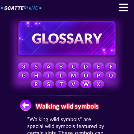
3
5
A
B
C
D
E
F
G
H
J
L
M
O
P
Q
R
S
T
V
W
X
Walking wild symbols
"Walking wild symbols" are
special wild symbols featured by
certain slots. These symbols can