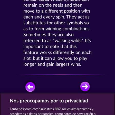
remain on the reels and then
move to a different position with
each and every spin. They act as
substitutes for other symbols so
as to form winning combinations.
Sometimes they are also
referred to as "walking wilds". It's
important to note that this
feature works differently on each
slot, but it can allow you to play
longer and gain largers wins.
Nos preocupamos por tu privacidad
JUEGA GRATIS
Tanto nosotros como nuestros
887
socios almacenamos y
accedemos a datos personales, como datos de navegación o