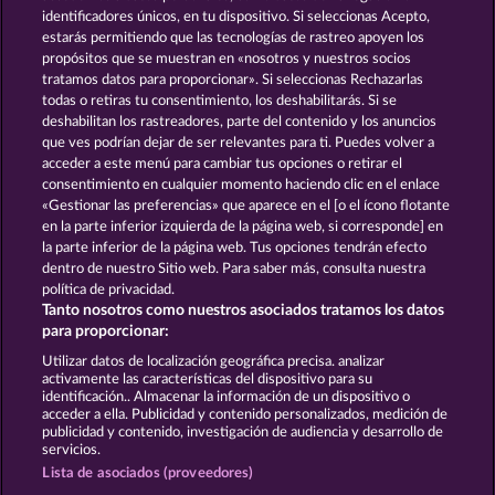
identificadores únicos, en tu dispositivo. Si seleccionas Acepto,
estarás permitiendo que las tecnologías de rastreo apoyen los
propósitos que se muestran en «nosotros y nuestros socios
tratamos datos para proporcionar». Si seleccionas Rechazarlas
todas o retiras tu consentimiento, los deshabilitarás. Si se
King & Queen
Night Wolves
deshabilitan los rastreadores, parte del contenido y los anuncios
que ves podrían dejar de ser relevantes para ti. Puedes volver a
acceder a este menú para cambiar tus opciones o retirar el
consentimiento en cualquier momento haciendo clic en el enlace
«Gestionar las preferencias» que aparece en el [o el ícono flotante
en la parte inferior izquierda de la página web, si corresponde] en
Ramses Book
Fancy Fruits
la parte inferior de la página web. Tus opciones tendrán efecto
dentro de nuestro Sitio web. Para saber más, consulta nuestra
política de privacidad.
Tanto nosotros como nuestros asociados tratamos los datos
para proporcionar:
Términos y condiciones
Utilizar datos de localización geográfica precisa. analizar
activamente las características del dispositivo para su
identificación.. Almacenar la información de un dispositivo o
Declaración de privacidad
Aviso Legal
acceder a ella. Publicidad y contenido personalizados, medición de
publicidad y contenido, investigación de audiencia y desarrollo de
servicios.
Empresa
FAQ
Lista de asociados (proveedores)