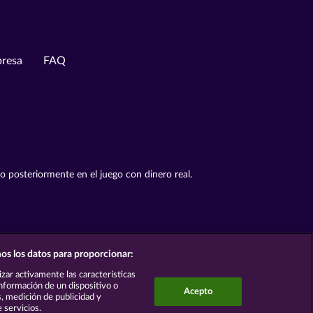
resa
FAQ
to posteriormente en el juego con dinero real.
os los datos para proporcionar:
lizar activamente las características
 información de un dispositivo o
Acepto
s, medición de publicidad y
 servicios.