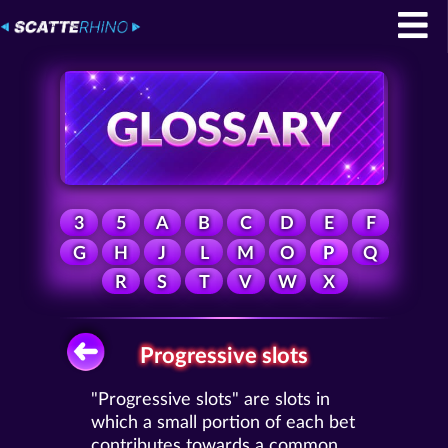
3
5
A
B
C
D
E
F
G
H
J
L
M
O
P
Q
R
S
T
V
W
X
Progressive slots
"Progressive slots" are slots in
which a small portion of each bet
contributes towards a common