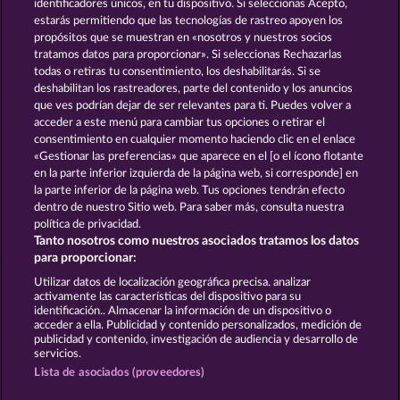
identificadores únicos, en tu dispositivo. Si seleccionas Acepto,
estarás permitiendo que las tecnologías de rastreo apoyen los
propósitos que se muestran en «nosotros y nuestros socios
tratamos datos para proporcionar». Si seleccionas Rechazarlas
todas o retiras tu consentimiento, los deshabilitarás. Si se
100 Flaring Fruits
5 Ember Wilds
deshabilitan los rastreadores, parte del contenido y los anuncios
que ves podrían dejar de ser relevantes para ti. Puedes volver a
acceder a este menú para cambiar tus opciones o retirar el
consentimiento en cualquier momento haciendo clic en el enlace
«Gestionar las preferencias» que aparece en el [o el ícono flotante
en la parte inferior izquierda de la página web, si corresponde] en
The Griffin
Eggciting Fruits - Hold & Spin
la parte inferior de la página web. Tus opciones tendrán efecto
dentro de nuestro Sitio web. Para saber más, consulta nuestra
política de privacidad.
Tanto nosotros como nuestros asociados tratamos los datos
para proporcionar:
Términos y condiciones
Utilizar datos de localización geográfica precisa. analizar
activamente las características del dispositivo para su
identificación.. Almacenar la información de un dispositivo o
Declaración de privacidad
Aviso Legal
acceder a ella. Publicidad y contenido personalizados, medición de
publicidad y contenido, investigación de audiencia y desarrollo de
servicios.
Empresa
FAQ
Lista de asociados (proveedores)
Enviar solicitud de desistimiento