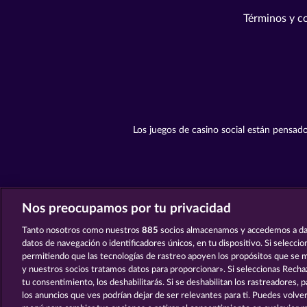
Términos y c
Los juegos de casino social están pensado
Nos preocupamos por tu privacidad
Tanto nosotros como nuestros
885
socios almacenamos y accedemos a da
datos de navegación o identificadores únicos, en tu dispositivo. Si selecci
permitiendo que las tecnologías de rastreo apoyen los propósitos que se
y nuestros socios tratamos datos para proporcionar». Si seleccionas Rechaz
tu consentimiento, los deshabilitarás. Si se deshabilitan los rastreadores, 
los anuncios que ves podrían dejar de ser relevantes para ti. Puedes volver