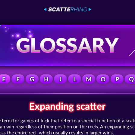
E
F
G
H
J
L
M
O
P
Q
Expanding scatter
 term for games of luck that refer to a special function of a scat
n win regardless of their position on the reels. An expanding sca
s the entire reel, which usually results in larger wins.