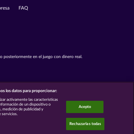
resa
FAQ
to posteriormente en el juego con dinero real.
os los datos para proporcionar:
lizar activamente las características
 información de un dispositivo o
Acepto
s, medición de publicidad y
 servicios.
Rechazarlas todas