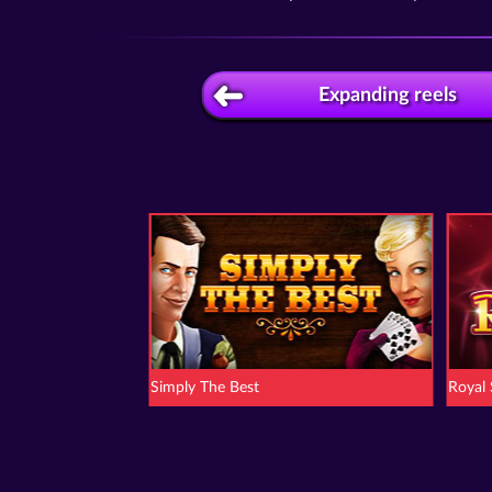
Expanding reels
Simply The Best
Royal