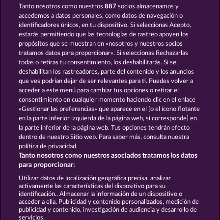
Tanto nosotros como nuestros
887
socios almacenamos y
Dragonheart The Nibelung Legends
Mighty Dragon
accedemos a datos personales, como datos de navegación o
identificadores únicos, en tu dispositivo. Si seleccionas Acepto,
estarás permitiendo que las tecnologías de rastreo apoyen los
propósitos que se muestran en «nosotros y nuestros socios
tratamos datos para proporcionar». Si seleccionas Rechazarlas
todas o retiras tu consentimiento, los deshabilitarás. Si se
deshabilitan los rastreadores, parte del contenido y los anuncios
que ves podrían dejar de ser relevantes para ti. Puedes volver a
Crystal Ball
Phantoms Mirror
acceder a este menú para cambiar tus opciones o retirar el
consentimiento en cualquier momento haciendo clic en el enlace
«Gestionar las preferencias» que aparece en el [o el ícono flotante
en la parte inferior izquierda de la página web, si corresponde] en
Términos y condiciones
la parte inferior de la página web. Tus opciones tendrán efecto
dentro de nuestro Sitio web. Para saber más, consulta nuestra
Declaración de privacidad
Aviso Legal
política de privacidad.
Tanto nosotros como nuestros asociados tratamos los datos
Empresa
FAQ
para proporcionar:
Utilizar datos de localización geográfica precisa. analizar
Enviar solicitud de desistimiento
activamente las características del dispositivo para su
identificación.. Almacenar la información de un dispositivo o
acceder a ella. Publicidad y contenido personalizados, medición de
publicidad y contenido, investigación de audiencia y desarrollo de
servicios.