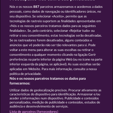
Piggy Collect Multiply
Texas Tycoon
Nós e os nossos
887
parceiros armazenamos e acedemos a dados
pessoais, como dados de navegação ou identificadores únicos, no
seu dispositivo. Se selecionar «Aceito», permite que as
tecnologias de rastreio suportem as finalidades apresentadas em
«Nós e os nossos parceiros tratamos dados para as seguintes
finalidades». Se, pelo contrário, selecionar «Rejeitar tudo» ou
retirar o seu consentimento, estas tecnologias serão desativadas.
Balthazar
Dead Legion
Se os rastreadores forem desativados, alguns conteúdos e
anúncios que vê poderão não ser tão relevantes para si. Pode
voltar a este menu para alterar as suas escolhas ou retirar o
consentimento a qualquer momento clicando na ligação Gerir
Termos e Condições
preferências na parte inferior da página Web (ou no ícone na parte
inferior esquerda da página, se aplicável). As suas escolhas serão
Declaração de Privacidade
Marca
aplicadas em Website. Para mais informação, consulte a nossa
política de privacidade.
Nós e os nossos parceiros tratamos os dados para
Empresa
Perguntas frequentes
fornecermos:
Enviar pedido de rescisão
Utilizar dados de geolocalização precisos. Procurar ativamente as
características do dispositivo para identificação. Armazenar e/ou
aceder a informações num dispositivo. Publicidade e conteúdos
personalizados, medição de publicidade e conteúdos, estudos de
audiência e desenvolvimento de serviços.
Lista de parceiros (fornecedores)