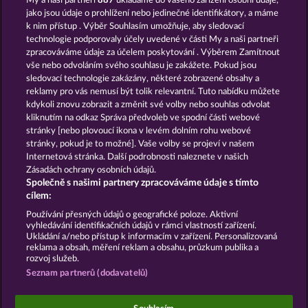
My a naši partneři
887
ukládáme do vašeho zařízení osobní údaje,
Dead Legion
Western Jack
jako jsou údaje o prohlížení nebo jedinečné identifikátory, a máme
k nim přístup . Výběr Souhlasím umožňuje, aby sledovací
technologie podporovaly účely uvedené v části My a naši partneři
zpracováváme údaje za účelem poskytování . Výběrem Zamítnout
vše nebo odvoláním svého souhlasu je zakážete. Pokud jsou
sledovací technologie zakázány, některé zobrazené obsahy a
reklamy pro vás nemusí být tolik relevantní. Tuto nabídku můžete
kdykoli znovu zobrazit a změnit své volby nebo souhlas odvolat
Robin & his girl
Roman Legion Xtreme
kliknutím na odkaz Správa předvoleb ve spodní části webové
stránky [nebo plovoucí ikona v levém dolním rohu webové
stránky, pokud je to možné]. Vaše volby se projeví v našem
Podmínky
Prohlášení o ochraně údajů
Internetová stránka. Další podrobnosti naleznete v našich
Zásadách ochrany osobních údajů.
Společně s našimi partnery zpracováváme údaje s tímto
Kontakt
Společnost
Časté dotazy
cílem:
Podat Žádost o Odstoupení
Používání přesných údajů o geografické poloze. Aktivní
vyhledávání identifikačních údajů v rámci vlastností zařízení.
Ukládání a/nebo přístup k informacím v zařízení. Personalizovaná
reklama a obsah, měření reklam a obsahu, průzkum publika a
rozvoj služeb.
Seznam partnerů (dodavatelů)
Sociální kasinové hry jsou určeny výhradně k
zábavním účelům a nemají vůbec žádný vliv na