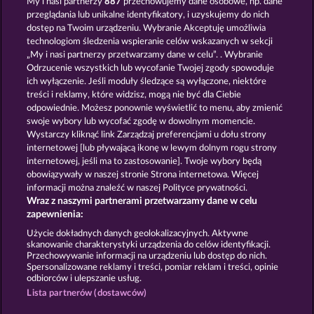
My i nasi partnerzy
887
przechowujemy dane osobowe, np. dane
przeglądania lub unikalne identyfikatory, i uzyskujemy do nich
Balthazar
Books and Bulls
dostęp na Twoim urządzeniu. Wybranie Akceptuję umożliwia
technologiom śledzenia wspieranie celów wskazanych w sekcji
„My i nasi partnerzy przetwarzamy dane w celu”. . Wybranie
Odrzucenie wszystkich lub wycofanie Twojej zgody spowoduje
ich wyłączenie. Jeśli moduły śledzące są wyłączone, niektóre
treści i reklamy, które widzisz, mogą nie być dla Ciebie
odpowiednie. Możesz ponownie wyświetlić to menu, aby zmienić
swoje wybory lub wycofać zgodę w dowolnym momencie.
Ramses Book
Magic Book
Wystarczy kliknąć link Zarządzaj preferencjami u dołu strony
internetowej [lub pływającą ikonę w lewym dolnym rogu strony
internetowej, jeśli ma to zastosowanie]. Twoje wybory będą
Zasady i warunki
Polityka prywatności
obowiązywały w naszej stronie Strona internetowa. Więcej
informacji można znaleźć w naszej Polityce prywatności.
Wraz z naszymi partnerami przetwarzamy dane w celu
Nota prawna
Firma
FAQ
zapewnienia:
Prześlij wniosek o wypłatę
Użycie dokładnych danych geolokalizacyjnych. Aktywne
skanowanie charakterystyki urządzenia do celów identyfikacji.
Przechowywanie informacji na urządzeniu lub dostęp do nich.
Spersonalizowane reklamy i treści, pomiar reklam i treści, opinie
odbiorców i ulepszanie usług.
Lista partnerów (dostawców)