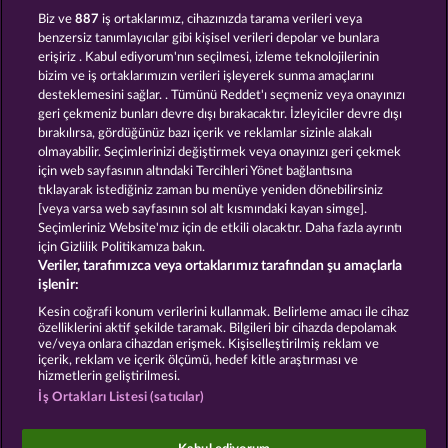
Dead Legion
Roman Legion
Biz ve
887
iş ortaklarımız, cihazınızda tarama verileri veya
benzersiz tanımlayıcılar gibi kişisel verileri depolar ve bunlara
erişiriz . Kabul ediyorum'nın seçilmesi, izleme teknolojilerinin
bizim ve iş ortaklarımızın verileri işleyerek sunma amaçlarını
desteklemesini sağlar. . Tümünü Reddet'ı seçmeniz veya onayınızı
geri çekmeniz bunları devre dışı bırakacaktır. İzleyiciler devre dışı
bırakılırsa, gördüğünüz bazı içerik ve reklamlar sizinle alakalı
olmayabilir. Seçimlerinizi değiştirmek veya onayınızı geri çekmek
Piggy Collect Multiply
Fort Brave
için web sayfasının altındaki Tercihleri Yönet bağlantısına
tıklayarak istediğiniz zaman bu menüye yeniden dönebilirsiniz
[veya varsa web sayfasının sol alt kısmındaki kayan simge].
Hüküm ve Koşullar
Gizlilik Beyanı
Künye
Seçimleriniz Website'mız için de etkili olacaktır. Daha fazla ayrıntı
için Gizlilik Politikamıza bakın.
Veriler, tarafımızca veya ortaklarımız tarafından şu amaçlarla
Şirket
SSS
işlenir:
İptal talebini gönder
Kesin coğrafi konum verilerini kullanmak. Belirleme amacı ile cihaz
özelliklerini aktif şekilde taramak. Bilgileri bir cihazda depolamak
ve/veya onlara cihazdan erişmek. Kişiselleştirilmiş reklam ve
içerik, reklam ve içerik ölçümü, hedef kitle araştırması ve
hizmetlerin geliştirilmesi.
İş Ortakları Listesi (satıcılar)
Sosyal casino oyunları sadece eğlence amaçlıdır ve
gerçek parayla oynanan kumar oyunlarında