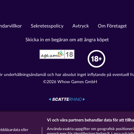
darvillkor
Sekretesspolicy
Avtryck
Om Företaget
Skicka in en begäran om att ångra köpet
ör underhållningsändamål och har absolut inget inflytande på eventuell fr
©2026 Whow Games GmbH
Vi och våra partners behandlar data för att tillh
Använda exakta uppgifter om geografisk positioneri
ebbläsardata eller
egenskaper för identifieringsändamål. Lagra och/elle