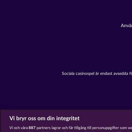
Använ
Sociala casinospel är endast avsedda f
Vi bryr oss om din integritet
Vi och våra
887
partners lagrar och får tillgång till personuppgifter som w