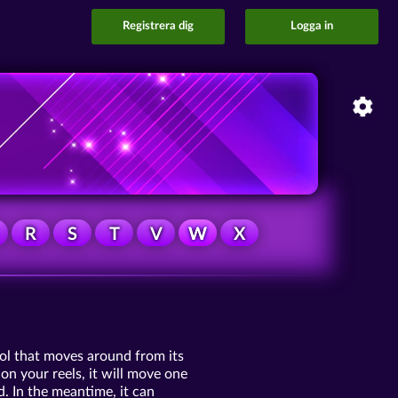
Registrera dig
Logga in
R
S
T
V
W
X
mbol that moves around from its
on your reels, it will move one
d. In the meantime, it can