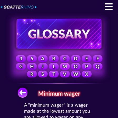
3
5
A
B
C
D
E
F
G
H
J
L
M
O
P
Q
R
S
T
V
W
X
Minimum wager
A "minimum wager" is a wager
made at the lowest amount you
are allowed to wager on any