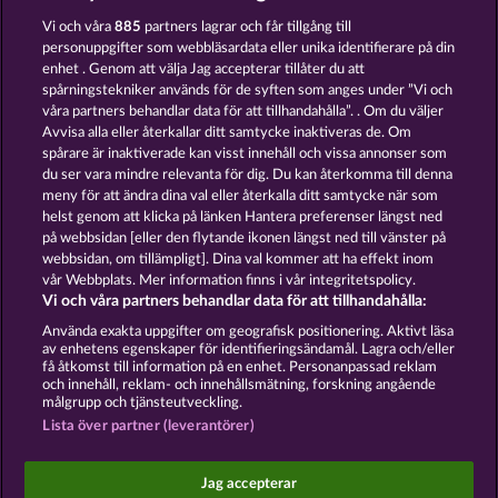
Vi och våra
885
partners lagrar och får tillgång till
personuppgifter som webbläsardata eller unika identifierare på din
enhet . Genom att välja Jag accepterar tillåter du att
spårningstekniker används för de syften som anges under ”Vi och
Fruit Love
Western Jack
våra partners behandlar data för att tillhandahålla”. . Om du väljer
Avvisa alla eller återkallar ditt samtycke inaktiveras de. Om
spårare är inaktiverade kan visst innehåll och vissa annonser som
du ser vara mindre relevanta för dig. Du kan återkomma till denna
meny för att ändra dina val eller återkalla ditt samtycke när som
helst genom att klicka på länken Hantera preferenser längst ned
Magic Mirror
Hallow Reels
på webbsidan [eller den flytande ikonen längst ned till vänster på
webbsidan, om tillämpligt]. Dina val kommer att ha effekt inom
vår Webbplats. Mer information finns i vår integritetspolicy.
Vi och våra partners behandlar data för att tillhandahålla:
Använda exakta uppgifter om geografisk positionering. Aktivt läsa
av enhetens egenskaper för identifieringsändamål. Lagra och/eller
Användarvillkor
Sekretesspolicy
Avtryck
få åtkomst till information på en enhet. Personanpassad reklam
och innehåll, reklam- och innehållsmätning, forskning angående
målgrupp och tjänsteutveckling.
Om Företaget
FAQ
Lista över partner (leverantörer)
Skicka in en begäran om att ångra köpet
Jag accepterar