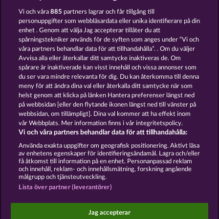
Vi och våra
885
partners lagrar och får tillgång till
personuppgifter som webbläsardata eller unika identifierare på din
enhet . Genom att välja Jag accepterar tillåter du att
spårningstekniker används för de syften som anges under ”Vi och
Blazing Star
Fruit Love
våra partners behandlar data för att tillhandahålla”. . Om du väljer
Avvisa alla eller återkallar ditt samtycke inaktiveras de. Om
spårare är inaktiverade kan visst innehåll och vissa annonser som
du ser vara mindre relevanta för dig. Du kan återkomma till denna
meny för att ändra dina val eller återkalla ditt samtycke när som
helst genom att klicka på länken Hantera preferenser längst ned
Western Jack
Magic Mirror
på webbsidan [eller den flytande ikonen längst ned till vänster på
webbsidan, om tillämpligt]. Dina val kommer att ha effekt inom
vår Webbplats. Mer information finns i vår integritetspolicy.
Vi och våra partners behandlar data för att tillhandahålla:
Använda exakta uppgifter om geografisk positionering. Aktivt läsa
av enhetens egenskaper för identifieringsändamål. Lagra och/eller
Användarvillkor
Sekretesspolicy
Avtryck
få åtkomst till information på en enhet. Personanpassad reklam
och innehåll, reklam- och innehållsmätning, forskning angående
målgrupp och tjänsteutveckling.
Om Företaget
FAQ
Lista över partner (leverantörer)
Skicka in en begäran om att ångra köpet
Jag accepterar