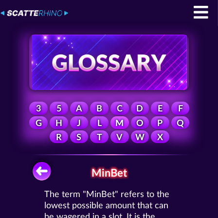
3
5
A
B
C
D
E
F
G
H
J
L
M
O
P
Q
R
S
T
V
W
X
MinBet
The term "MinBet" refers to the
lowest possible amount that can
be wagered in a slot. It is the