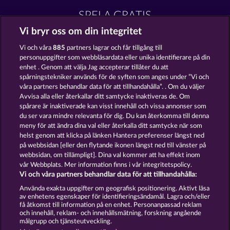
SPELA GRATIS
Vi bryr oss om din integritet
Vi och våra
885
partners lagrar och får tillgång till
personuppgifter som webbläsardata eller unika identifierare på din
enhet . Genom att välja Jag accepterar tillåter du att
spårningstekniker används för de syften som anges under ”Vi och
Tower of Power
Texas Tycoon
våra partners behandlar data för att tillhandahålla”. . Om du väljer
Avvisa alla eller återkallar ditt samtycke inaktiveras de. Om
spårare är inaktiverade kan visst innehåll och vissa annonser som
du ser vara mindre relevanta för dig. Du kan återkomma till denna
meny för att ändra dina val eller återkalla ditt samtycke när som
helst genom att klicka på länken Hantera preferenser längst ned
Back to the Fruits
Creatures of the Night
på webbsidan [eller den flytande ikonen längst ned till vänster på
webbsidan, om tillämpligt]. Dina val kommer att ha effekt inom
vår Webbplats. Mer information finns i vår integritetspolicy.
Vi och våra partners behandlar data för att tillhandahålla:
Använda exakta uppgifter om geografisk positionering. Aktivt läsa
av enhetens egenskaper för identifieringsändamål. Lagra och/eller
Användarvillkor
Sekretesspolicy
Avtryck
få åtkomst till information på en enhet. Personanpassad reklam
och innehåll, reklam- och innehållsmätning, forskning angående
målgrupp och tjänsteutveckling.
Om Företaget
FAQ