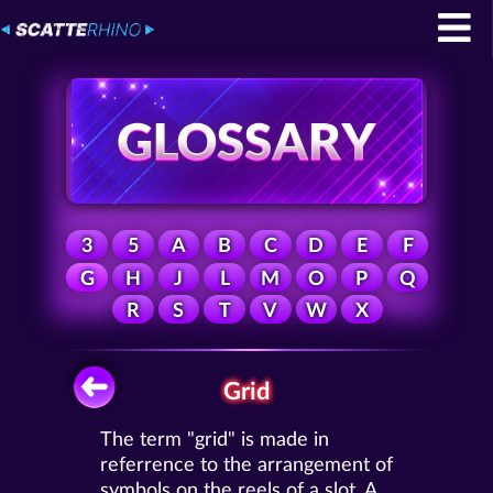
3
5
A
B
C
D
E
F
G
H
J
L
M
O
P
Q
R
S
T
V
W
X
Grid
The term "grid" is made in
referrence to the arrangement of
symbols on the reels of a slot. A