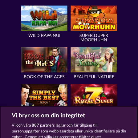
WILD RAPA NUI
SUPER DUPER
MOORHUHN
BOOK OF THE AGES
BEAUTIFUL NATURE
SIMPLY THE BEST
ROYAL SEVEN
Vi bryr oss om din integritet
Vi och våra
887
partners lagrar och får tillgång till
personuppgifter som webbläsardata eller unika identifierare på din
enhet . Genom att välja Jag accepterar tillåter du att