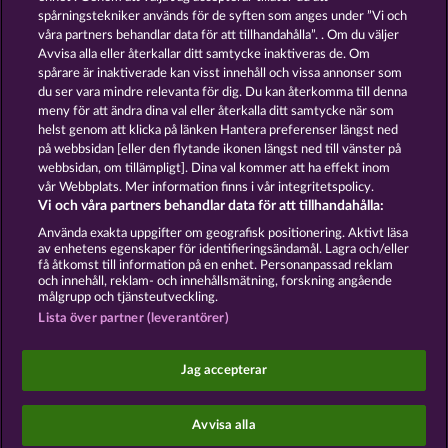
spårningstekniker används för de syften som anges under ”Vi och
våra partners behandlar data för att tillhandahålla”. . Om du väljer
GOLDEN EI OF
FOREVER
Avvisa alla eller återkallar ditt samtycke inaktiveras de. Om
MOORHUHN
DIAMONDS
spårare är inaktiverade kan visst innehåll och vissa annonser som
Visa alla spel
du ser vara mindre relevanta för dig. Du kan återkomma till denna
meny för att ändra dina val eller återkalla ditt samtycke när som
helst genom att klicka på länken Hantera preferenser längst ned
Användarvillkor
Sekretesspolicy
Avtryck
på webbsidan [eller den flytande ikonen längst ned till vänster på
webbsidan, om tillämpligt]. Dina val kommer att ha effekt inom
vår Webbplats. Mer information finns i vår integritetspolicy.
Om Företaget
FAQ
Vi och våra partners behandlar data för att tillhandahålla:
Skicka in en begäran om att ångra köpet
Använda exakta uppgifter om geografisk positionering. Aktivt läsa
av enhetens egenskaper för identifieringsändamål. Lagra och/eller
få åtkomst till information på en enhet. Personanpassad reklam
och innehåll, reklam- och innehållsmätning, forskning angående
målgrupp och tjänsteutveckling.
Lista över partner (leverantörer)
Sociala casinospel är endast avsedda för
underhållningsändamål och har absolut inget
Jag accepterar
inflytande på eventuell framtida framgång i spel
med riktiga pengar.
©2026 Whow Games GmbH
Avvisa alla