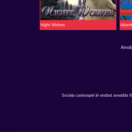
Night Wolves
Atlant
Använ
Sociala casinospel är endast avsedda f