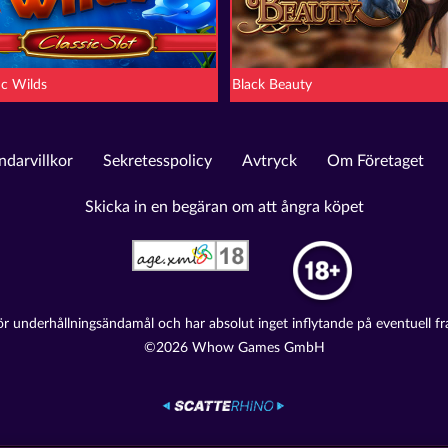
ic Wilds
Black Beauty
darvillkor
Sekretesspolicy
Avtryck
Om Företaget
Skicka in en begäran om att ångra köpet
ör underhållningsändamål och har absolut inget inflytande på eventuell fr
©2026 Whow Games GmbH