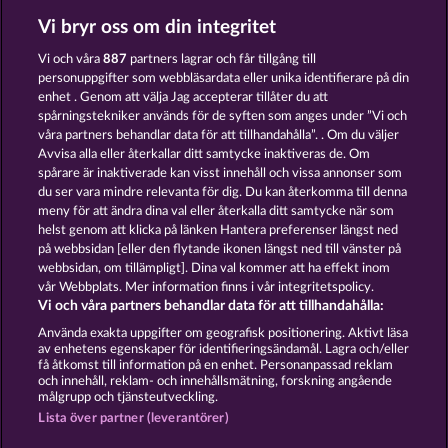
Vi bryr oss om din integritet
Dragonheart The Nibelung Legends
The Land of Heroes
Vi och våra
887
partners lagrar och får tillgång till
personuppgifter som webbläsardata eller unika identifierare på din
enhet . Genom att välja Jag accepterar tillåter du att
spårningstekniker används för de syften som anges under ”Vi och
våra partners behandlar data för att tillhandahålla”. . Om du väljer
Avvisa alla eller återkallar ditt samtycke inaktiveras de. Om
spårare är inaktiverade kan visst innehåll och vissa annonser som
Gates Of Ishtar
Crystal Ball
du ser vara mindre relevanta för dig. Du kan återkomma till denna
meny för att ändra dina val eller återkalla ditt samtycke när som
helst genom att klicka på länken Hantera preferenser längst ned
Användarvillkor
Sekretesspolicy
Avtryck
på webbsidan [eller den flytande ikonen längst ned till vänster på
webbsidan, om tillämpligt]. Dina val kommer att ha effekt inom
vår Webbplats. Mer information finns i vår integritetspolicy.
Om Företaget
FAQ
Vi och våra partners behandlar data för att tillhandahålla:
Skicka in en begäran om att ångra köpet
Använda exakta uppgifter om geografisk positionering. Aktivt läsa
av enhetens egenskaper för identifieringsändamål. Lagra och/eller
få åtkomst till information på en enhet. Personanpassad reklam
och innehåll, reklam- och innehållsmätning, forskning angående
målgrupp och tjänsteutveckling.
Lista över partner (leverantörer)