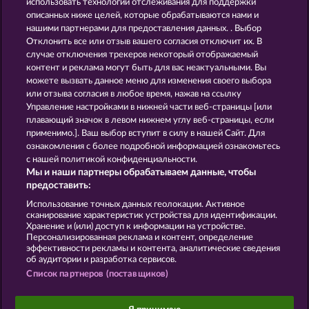
использовать технологии отслеживания для поддержки
40 Sevens Diamond Treasures
40 Sevens
описанных ниже целей, которые обрабатываются нами и
нашими партнерами для предоставления данных. . Выбор
Отклонить все или отзыв вашего согласия отключит их. В
случае отключения трекеров некоторый отображаемый
контент и реклама могут быть для вас неактуальными. Вы
можете вызвать данное меню для изменения своего выбора
или отзыва согласия в любое время, нажав на ссылку
Blazing Star
Fancy Fruits
Управление настройками в нижней части веб-страницы [или
плавающий значок в левом нижнем углу веб-страницы, если
применимо.]. Ваш выбор вступит в силу в нашей Сайт. Для
ознакомления с более подробной информацией ознакомьтесь
Правила
КОНФИДЕНЦИАЛЬНОСТЬ
с нашей политикой конфиденциальности.
Мы и наши партнеры обрабатываем данные, чтобы
О компании
Компания
ЧаВо
предоставить:
Использование точных данных геолокации. Активное
Отправить Запрос об Отказе
сканирование характеристик устройства для идентификации.
Хранение и (или) доступ к информации на устройстве.
Персонализированная реклама и контент, определение
эффективности рекламы и контента, аналитические сведения
об аудитории и разработка сервисов.
Список партнеров (поставщиков)
Данный портал предназначен исключительно
для развлекательных целей и абсолютно не