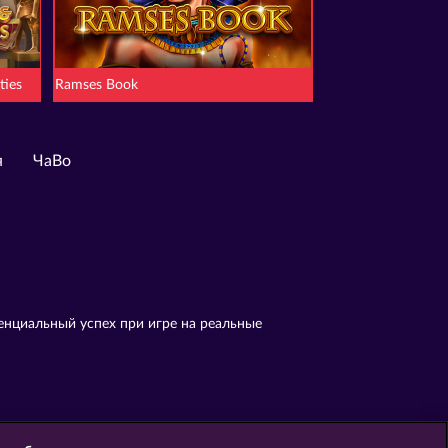
ties
Ramses Book
я
ЧаВо
енциальный успех при игре на реальные