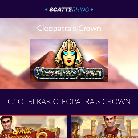
Cleopatra's Crown
СЛОТЫ КАК CLEOPATRA'S CROWN