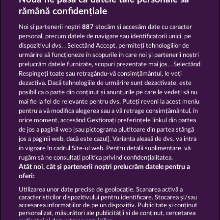
Beautiful Nature
Night Wolves
rămână confidențiale
Noi și partenerii noștri
887
stocăm și accesăm date cu caracter
personal, precum datele de navigare sau identificatorii unici, pe
dispozitivul dvs. . Selectând Accept, permiteți tehnologiilor de
urmărire să funcționeze în scopurile în care noi și partenerii noștri
prelucrăm datele furnizate, scopuri prezentate mai jos. . Selectând
Respingeți toate sau retragându-vă consimțământul, le veți
Black Beauty
Golden Ei of Moorhuhn
dezactiva. Dacă tehnologiile de urmărire sunt dezactivate, este
posibil ca o parte din conținut și anunțurile pe care le vedeți să nu
mai fie la fel de relevante pentru dvs. Puteți reveni la acest meniu
Termeni și condiții
pentru a vă modifica alegerea sau a vă retrage consimțământul, în
orice moment, accesând Gestionați preferințele linkul din partea
de jos a paginii web [sau pictograma plutitoare din partea stângă
Declarație de confidențialitate
jos a paginii web, dacă este cazul]. Varianta aleasă de dvs. va intra
în vigoare în cadrul Site-ul web. Pentru detalii suplimentare, vă
Asistență tehnică
Firmă
rugăm să ne consultați politica privind confidențialitatea.
Atât noi, cât și partenerii noștri prelucrăm datele pentru a
Întrebări frecvente
oferi:
Utilizarea unor date precise de geolocație. Scanarea activă a
caracteristicilor dispozitivului pentru identificare. Stocarea și/sau
Trimite Cererea de Retragere
accesarea informațiilor de pe un dispozitiv. Publicitate și conținut
personalizat, măsurători ale publicității și de conținut, cercetarea