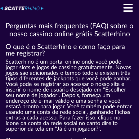
Perguntas mais frequentes (FAQ) sobre o
nosso cassino online grátis Scatterhino
O que é o Scatterhino e como faço para
me registrar?
Scatterhino é um portal online onde você pode
jogar slots e jogos de cassino gratuitamente. Novos
jogos são adicionados o tempo todo e existem três
tipos diferentes de jackpots que você pode ganhar.
Você pode se registrar ao acessar o nosso site e
inserir o nome de usuário desejado em "Escolher
seu nome de jogador". Depois, forneça um
endereço de e-mail válido e uma senha e você
estará pronto para jogar. Você também pode entrar
usando uma conta de rede social, ganhando Fichas
extras a cada acesso. Para fazer isso, clique no
ícone da conta da rede social no canto direito
superior da tela em "Já é um jogador?".