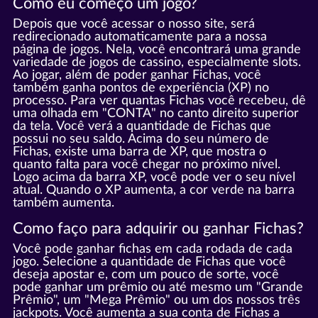
Como eu começo um jogo?
Depois que você acessar o nosso site, será
redirecionado automaticamente para a nossa
página de jogos. Nela, você encontrará uma grande
variedade de jogos de cassino, especialmente slots.
Ao jogar, além de poder ganhar Fichas, você
também ganha pontos de experiência (XP) no
processo. Para ver quantas Fichas você recebeu, dê
uma olhada em "CONTA" no canto direito superior
da tela. Você verá a quantidade de Fichas que
possui no seu saldo. Acima do seu número de
Fichas, existe uma barra de XP, que mostra o
quanto falta para você chegar no próximo nível.
Logo acima da barra XP, você pode ver o seu nível
atual. Quando o XP aumenta, a cor verde na barra
também aumenta.
Como faço para adquirir ou ganhar Fichas?
Você pode ganhar fichas em cada rodada de cada
jogo. Selecione a quantidade de Fichas que você
deseja apostar e, com um pouco de sorte, você
pode ganhar um prêmio ou até mesmo um "Grande
Prêmio", um "Mega Prêmio" ou um dos nossos três
jackpots. Você aumenta a sua conta de Fichas a