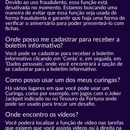
Devido ao uso fraudulento, essa função está
desativada no momento. Estamos buscando uma
maneira de evitar que essa função seja usada de
forma fraudulenta e garantir que haja uma forma de
verificar o aniversário para poder presenteá-lo com
fichas.
Onde posso me cadastrar para receber a
boletim informativo?
Você pode se cadastrar para receber a boletim
informativo clicando em 'Conta' e, em seguida, em
'Dados pessoais', onde você encontrará a opção de
se cadastrar para a boletim informativo.
Como posso usar um dos meus curingas?
Há vários lugares em que você pode usar um
Curinga, como por exemplo, em jogos com o Joker
Jackpot indicado ou no Tesouro da Fortuna onde
pode ser usado para trocar um desafio.
Onde encontro os vídeos?
Você poderá localizar a função de vídeo nas tarefas
que exigem que você assista vídeos ou à direita na