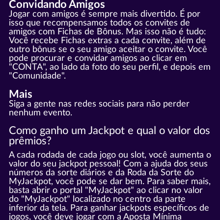
Convidando Amigos
Jogar com amigos é sempre mais divertido. É por
isso que recompensamos todos os convites de
amigos com Fichas de Bônus. Mas isso não é tudo:
Você recebe Fichas extras a cada convite, além de
outro bônus se o seu amigo aceitar o convite. Você
pode procurar e convidar amigos ao clicar em
"CONTA", ao lado da foto do seu perfil, e depois em
"Comunidade".
Mais
Siga a gente nas redes sociais para não perder
nenhum evento.
Como ganho um Jackpot e qual o valor dos
prêmios?
A cada rodada de cada jogo ou slot, você aumenta o
valor do seu jackpot pessoal! Com a ajuda dos seus
números da sorte diários e da Roda da Sorte do
MyJackpot, você pode se dar bem. Para saber mais,
basta abrir o portal "MyJackpot" ao clicar no valor
do "MyJackpot" localizado no centro da parte
inferior da tela. Para ganhar jackpots específicos de
jogos, você deve jogar com a Aposta Mínima