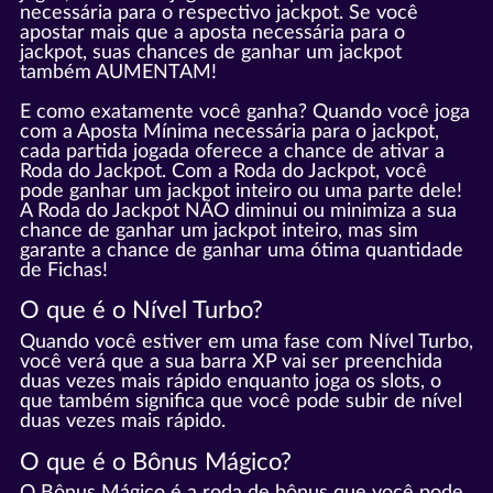
necessária para o respectivo jackpot. Se você
apostar mais que a aposta necessária para o
jackpot, suas chances de ganhar um jackpot
também AUMENTAM!
E como exatamente você ganha? Quando você joga
com a Aposta Mínima necessária para o jackpot,
cada partida jogada oferece a chance de ativar a
Roda do Jackpot. Com a Roda do Jackpot, você
pode ganhar um jackpot inteiro ou uma parte dele!
A Roda do Jackpot NÃO diminui ou minimiza a sua
chance de ganhar um jackpot inteiro, mas sim
garante a chance de ganhar uma ótima quantidade
de Fichas!
O que é o Nível Turbo?
Quando você estiver em uma fase com Nível Turbo,
você verá que a sua barra XP vai ser preenchida
duas vezes mais rápido enquanto joga os slots, o
que também significa que você pode subir de nível
duas vezes mais rápido.
O que é o Bônus Mágico?
O Bônus Mágico é a roda de bônus que você pode