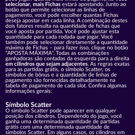
selecionar
,
mais Fichas
estará apostando. Junto ao
botão que permite selecionar as linhas de
pagamento, você pode escolher quantas Fichas
deseja apostar em cada linha. A combinação destes
dois fatores resulta na quantidade de fichas que
você aposta por partida. Você pode ajustar esta
quantidade para cada rodada que jogar. Você
também pode selecionar diretamente a quantidade
máxima de Fichas – para fazer isso, clique no botão
"APOSTA MÁXIMA". Todas as combinações
ganhadoras são contadas da esquerda para a direita
em cilindros que sejam adjacentes
. As regras exatas
para as partidas grátis, o símbolo Scatter, os
símbolos de bônus e a quantidade de linhas de
pagamento são fornecidas detalhadamente na
tabela de pagamento de cada slot. Confira algumas
informações gerais:
Símbolo Scatter
O símbolo Scatter pode aparecer em qualquer
posição dos cilindros. Dependendo do jogo, você
ganha uma determinada quantidade de partidas
grátis com uma determinada quantidade de
símbolos Scatter. Em alguns casos, os cilindros em