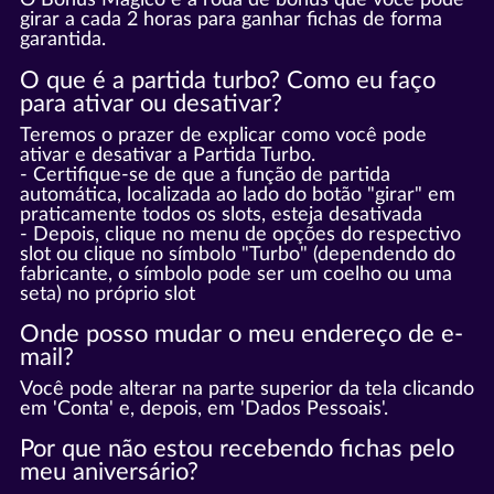
girar a cada 2 horas para ganhar fichas de forma
garantida.
O que é a partida turbo? Como eu faço
para ativar ou desativar?
Teremos o prazer de explicar como você pode
ativar e desativar a Partida Turbo.
- Certifique-se de que a função de partida
automática, localizada ao lado do botão "girar" em
praticamente todos os slots, esteja desativada
- Depois, clique no menu de opções do respectivo
slot ou clique no símbolo "Turbo" (dependendo do
fabricante, o símbolo pode ser um coelho ou uma
seta) no próprio slot
Onde posso mudar o meu endereço de e-
mail?
Você pode alterar na parte superior da tela clicando
em 'Conta' e, depois, em 'Dados Pessoais'.
Por que não estou recebendo fichas pelo
meu aniversário?