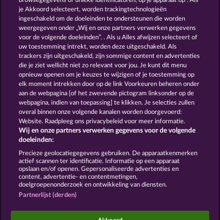
browsegegevens of unieke identificatoren, op je apparaat op . Als
Magic Book
Book of Romeo and Julia
je Akkoord selecteert, worden trackingtechnologieën
ingeschakeld om de doeleinden te ondersteunen die worden
weergegeven onder „Wij en onze partners verwerken gegevens
voor de volgende doeleinden”. . Als u Alles afwijzen selecteert of
uw toestemming intrekt, worden deze uitgeschakeld. Als
trackers zijn uitgeschakeld, zijn sommige content en advertenties
die je ziet wellicht niet zo relevant voor jou. Je kunt dit menu
opnieuw openen om je keuzes te wijzigen of je toestemming op
The black Book of Pirates
Balthazar
elk moment intrekken door op de link Voorkeuren beheren onder
aan de webpagina [of het zwevende pictogram linksonder op de
webpagina, indien van toepassing] te klikken. Je selecties zullen
Algemene voorwaarden
Privacyverklaring
overal binnen onze volgende kanalen worden doorgevoerd:
Website. Raadpleeg ons privacybeleid voor meer informatie.
Wij en onze partners verwerken gegevens voor de volgende
Colofon
Bedrijf
FAQ
doeleinden:
Terugbetalingsverzoek indienen
Precieze geolocatiegegevens gebruiken. De apparaatkenmerken
actief scannen ter identificatie. Informatie op een apparaat
opslaan en/of openen. Gepersonaliseerde advertenties en
content, advertentie- en contentmetingen,
doelgroepenonderzoek en ontwikkeling van diensten.
Partnerlijst (derden)
Sociale casino games zijn enkel bedoeld voor
entertainment en hebben absoluut geen enkele