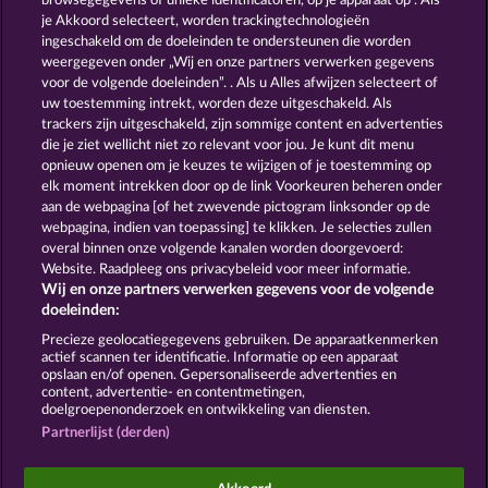
browsegegevens of unieke identificatoren, op je apparaat op . Als
Golden Ei of Moorhuhn
Savanna Moon
je Akkoord selecteert, worden trackingtechnologieën
ingeschakeld om de doeleinden te ondersteunen die worden
weergegeven onder „Wij en onze partners verwerken gegevens
voor de volgende doeleinden”. . Als u Alles afwijzen selecteert of
uw toestemming intrekt, worden deze uitgeschakeld. Als
trackers zijn uitgeschakeld, zijn sommige content en advertenties
die je ziet wellicht niet zo relevant voor jou. Je kunt dit menu
opnieuw openen om je keuzes te wijzigen of je toestemming op
Piggy Kings
Duck Shooter
elk moment intrekken door op de link Voorkeuren beheren onder
aan de webpagina [of het zwevende pictogram linksonder op de
webpagina, indien van toepassing] te klikken. Je selecties zullen
Algemene voorwaarden
Privacyverklaring
overal binnen onze volgende kanalen worden doorgevoerd:
Website. Raadpleeg ons privacybeleid voor meer informatie.
Wij en onze partners verwerken gegevens voor de volgende
Colofon
Bedrijf
FAQ
doeleinden:
Terugbetalingsverzoek indienen
Precieze geolocatiegegevens gebruiken. De apparaatkenmerken
actief scannen ter identificatie. Informatie op een apparaat
opslaan en/of openen. Gepersonaliseerde advertenties en
content, advertentie- en contentmetingen,
doelgroepenonderzoek en ontwikkeling van diensten.
Partnerlijst (derden)
Sociale casino games zijn enkel bedoeld voor
entertainment en hebben absoluut geen enkele