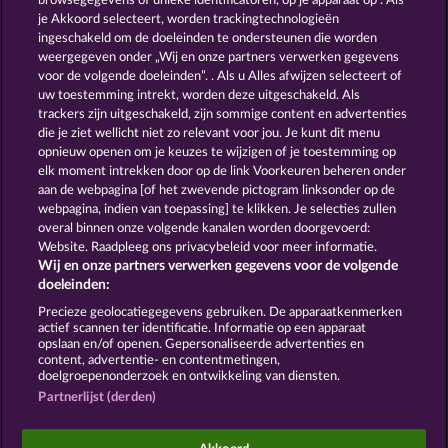
browsegegevens of unieke identificatoren, op je apparaat op . Als
Total Eclipse
Fancy Fruits RoAR
je Akkoord selecteert, worden trackingtechnologieën
ingeschakeld om de doeleinden te ondersteunen die worden
weergegeven onder „Wij en onze partners verwerken gegevens
voor de volgende doeleinden”. . Als u Alles afwijzen selecteert of
uw toestemming intrekt, worden deze uitgeschakeld. Als
trackers zijn uitgeschakeld, zijn sommige content en advertenties
die je ziet wellicht niet zo relevant voor jou. Je kunt dit menu
opnieuw openen om je keuzes te wijzigen of je toestemming op
Blazing Star
Back to the Fruits RoAR
elk moment intrekken door op de link Voorkeuren beheren onder
aan de webpagina [of het zwevende pictogram linksonder op de
webpagina, indien van toepassing] te klikken. Je selecties zullen
Algemene voorwaarden
Privacyverklaring
overal binnen onze volgende kanalen worden doorgevoerd:
Website. Raadpleeg ons privacybeleid voor meer informatie.
Wij en onze partners verwerken gegevens voor de volgende
Colofon
Bedrijf
FAQ
doeleinden:
Terugbetalingsverzoek indienen
Precieze geolocatiegegevens gebruiken. De apparaatkenmerken
actief scannen ter identificatie. Informatie op een apparaat
opslaan en/of openen. Gepersonaliseerde advertenties en
content, advertentie- en contentmetingen,
doelgroepenonderzoek en ontwikkeling van diensten.
Partnerlijst (derden)
Sociale casino games zijn enkel bedoeld voor
entertainment en hebben absoluut geen enkele