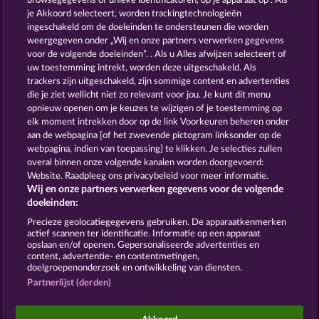
browsegegevens of unieke identificatoren, op je apparaat op . Als
Palace of Treasures
Gates of Persia
je Akkoord selecteert, worden trackingtechnologieën
ingeschakeld om de doeleinden te ondersteunen die worden
weergegeven onder „Wij en onze partners verwerken gegevens
voor de volgende doeleinden”. . Als u Alles afwijzen selecteert of
uw toestemming intrekt, worden deze uitgeschakeld. Als
trackers zijn uitgeschakeld, zijn sommige content en advertenties
die je ziet wellicht niet zo relevant voor jou. Je kunt dit menu
opnieuw openen om je keuzes te wijzigen of je toestemming op
Magic Book
Horsemen
elk moment intrekken door op de link Voorkeuren beheren onder
aan de webpagina [of het zwevende pictogram linksonder op de
webpagina, indien van toepassing] te klikken. Je selecties zullen
Algemene voorwaarden
Privacyverklaring
overal binnen onze volgende kanalen worden doorgevoerd:
Website. Raadpleeg ons privacybeleid voor meer informatie.
Wij en onze partners verwerken gegevens voor de volgende
Colofon
Bedrijf
FAQ
doeleinden:
Terugbetalingsverzoek indienen
Precieze geolocatiegegevens gebruiken. De apparaatkenmerken
actief scannen ter identificatie. Informatie op een apparaat
opslaan en/of openen. Gepersonaliseerde advertenties en
content, advertentie- en contentmetingen,
doelgroepenonderzoek en ontwikkeling van diensten.
Partnerlijst (derden)
Sociale casino games zijn enkel bedoeld voor
entertainment en hebben absoluut geen enkele