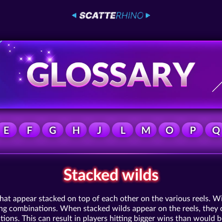
E
F
G
H
J
L
M
O
P
Q
Stacked wilds
hat appear stacked on top of each other on the various reels. W
ng combinations. When stacked wilds appear on the reels, they c
ions. This can result in players hitting bigger wins than would 