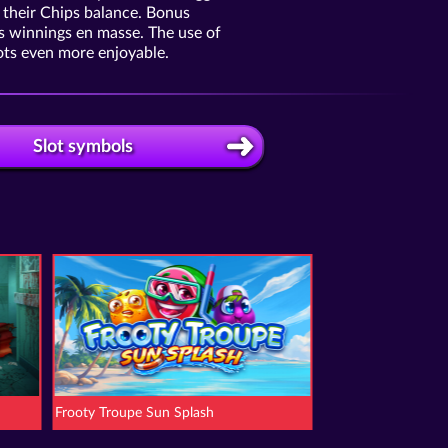
o their Chips balance. Bonus
's winnings en masse. The use of
lots even more enjoyable.
Slot symbols
Frooty Troupe Sun Splash