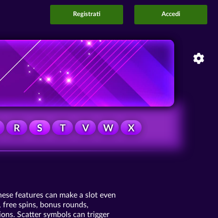
Registrati
Accedi
R
S
T
V
W
X
These features can make a slot even
 free spins, bonus rounds,
ons. Scatter symbols can trigger