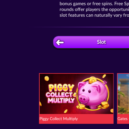
bonus games or free spins. Free Sp
rounds offer players the opportuni
slot features can naturally vary fr
Slot
Piggy Collect Multiply
Gates 