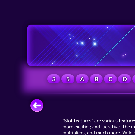
3
5
A
B
C
D
"Slot features" are various feature
more exciting and lucrative. The m
multipliers, and much more. Wild 