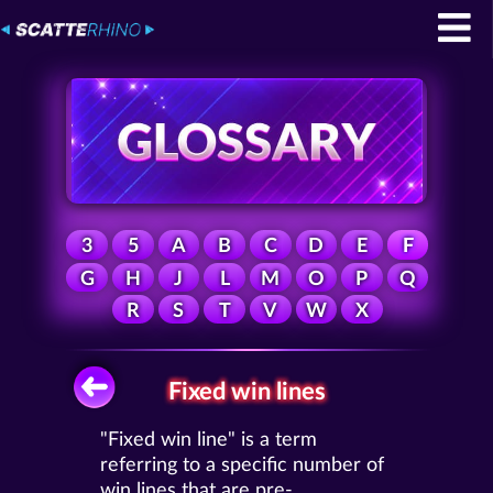
3
5
A
B
C
D
E
F
G
H
J
L
M
O
P
Q
R
S
T
V
W
X
Fixed win lines
"Fixed win line" is a term
referring to a specific number of
win lines that are pre-