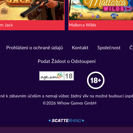
rn Jack
Mallorca Wilds
Prohlášení o ochraně údajů
Kontakt
Společnost
Č
Podat Žádost o Odstoupení
adně k zábavním účelům a nemají vůbec žádný vliv na možné budoucí úspě
©2026 Whow Games GmbH