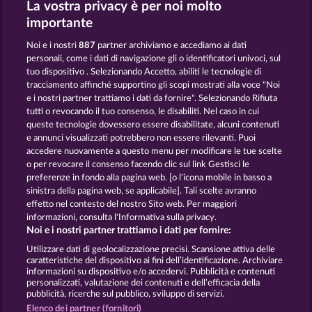
La vostra privacy è per noi molto
Super Duper Cherry
Fruits First Diamond Treasures
importante
Noi e i nostri
887
partner archiviamo e accediamo ai dati
personali, come i dati di navigazione gli o identificatori univoci, sul
tuo dispositivo . Selezionando Accetto, abiliti le tecnologie di
tracciamento affinché supportino gli scopi mostrati alla voce "Noi
e i nostri partner trattiamo i dati da fornire". Selezionando Rifiuta
Frooty Troupe Sun Splash
Fruit Love
tutti o revocando il tuo consenso, le disabiliti. Nel caso in cui
queste tecnologie dovessero essere disabilitate, alcuni contenuti
e annunci visualizzati potrebbero non essere rilevanti. Puoi
accedere nuovamente a questo menu per modificare le tue scelte
Termini e condizioni
o per revocare il consenso facendo clic sul link Gestisci le
preferenze in fondo alla pagina web. [o l'icona mobile in basso a
Informativa sulla privacy
Note legali
sinistra della pagina web, se applicabile]. Tali scelte avranno
effetto nel contesto del nostro Sito web. Per maggiori
Società
FAQ
informazioni, consulta l'Informativa sulla privacy.
Noi e i nostri partner trattiamo i dati per fornire:
Invia richiesta di recesso
Utilizzare dati di geolocalizzazione precisi. Scansione attiva delle
caratteristiche del dispositivo ai fini dell’identificazione. Archiviare
informazioni su dispositivo e/o accedervi. Pubblicità e contenuti
personalizzati, valutazione dei contenuti e dell’efficacia della
pubblicità, ricerche sul pubblico, sviluppo di servizi.
Elenco dei partner (fornitori)