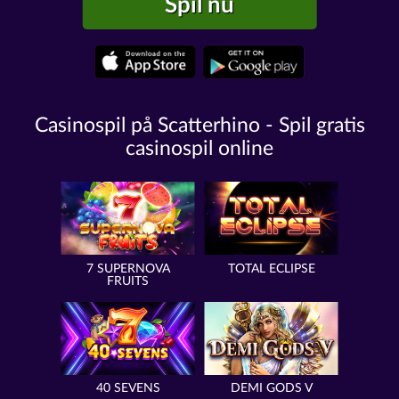
Spil nu
Casinospil på Scatterhino - Spil gratis
casinospil online
7 SUPERNOVA
TOTAL ECLIPSE
FRUITS
40 SEVENS
DEMI GODS V