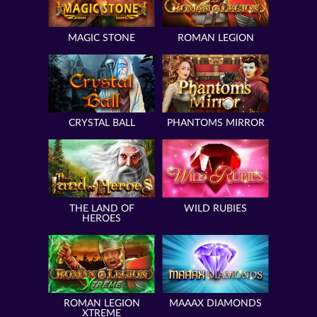
MAGIC STONE
ROMAN LEGION
CRYSTAL BALL
PHANTOMS MIRROR
THE LAND OF
WILD RUBIES
HEROES
ROMAN LEGION
MAAAX DIAMONDS
XTREME