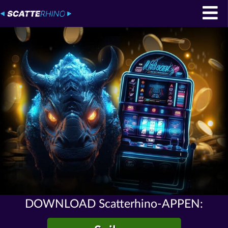
DOWNLOAD Scatterhino-APPEN: