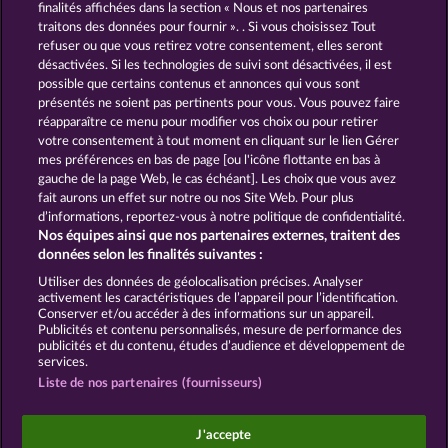
finalités affichées dans la section « Nous et nos partenaires
traitons des données pour fournir ». . Si vous choisissez Tout
refuser ou que vous retirez votre consentement, elles seront
désactivées. Si les technologies de suivi sont désactivées, il est
possible que certains contenus et annonces qui vous sont
King of the Jungle
Black Beauty
présentés ne soient pas pertinents pour vous. Vous pouvez faire
réapparaître ce menu pour modifier vos choix ou pour retirer
votre consentement à tout moment en cliquant sur le lien Gérer
mes préférences en bas de page [ou l'icône flottante en bas à
gauche de la page Web, le cas échéant]. Les choix que vous avez
fait aurons un effet sur notre ou nos Site Web. Pour plus
Pharaos Riches
Super Duper Cherry
d’informations, reportez-vous à notre politique de confidentialité.
Nos équipes ainsi que nos partenaires externes, traitent des
données selon les finalités suivantes :
Utiliser des données de géolocalisation précises. Analyser
activement les caractéristiques de l’appareil pour l’identification.
Conserver et/ou accéder à des informations sur un appareil.
CGU
Charte de confidentialité
Publicités et contenu personnalisés, mesure de performance des
publicités et du contenu, études d’audience et développement de
services.
Mentions légales
Société
FAQ
Liste de nos partenaires (fournisseurs)
Envoyer la demande de rétractation
J'accepte