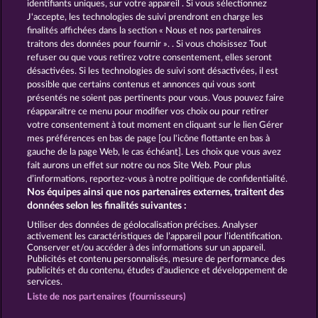
identifiants uniques, sur votre appareil . Si vous sélectionnez
J'accepte, les technologies de suivi prendront en charge les
Back to the Fruits
Royal Seven
finalités affichées dans la section « Nous et nos partenaires
traitons des données pour fournir ». . Si vous choisissez Tout
refuser ou que vous retirez votre consentement, elles seront
désactivées. Si les technologies de suivi sont désactivées, il est
possible que certains contenus et annonces qui vous sont
présentés ne soient pas pertinents pour vous. Vous pouvez faire
réapparaître ce menu pour modifier vos choix ou pour retirer
Mallorca Wilds
Frooty Troupe Sun Splash
votre consentement à tout moment en cliquant sur le lien Gérer
mes préférences en bas de page [ou l'icône flottante en bas à
gauche de la page Web, le cas échéant]. Les choix que vous avez
fait aurons un effet sur notre ou nos Site Web. Pour plus
CGU
Charte de confidentialité
d’informations, reportez-vous à notre politique de confidentialité.
Nos équipes ainsi que nos partenaires externes, traitent des
Mentions légales
Société
FAQ
données selon les finalités suivantes :
Utiliser des données de géolocalisation précises. Analyser
Envoyer la demande de rétractation
activement les caractéristiques de l’appareil pour l’identification.
Conserver et/ou accéder à des informations sur un appareil.
Publicités et contenu personnalisés, mesure de performance des
publicités et du contenu, études d’audience et développement de
services.
Liste de nos partenaires (fournisseurs)