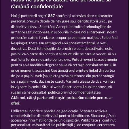
Robin & his girl
Roman Legion Xtreme
rămână confidențiale
Noi și partenerii noștri
887
stocăm și accesăm date cu caracter
personal, precum datele de navigare sau identificatorii unici, pe
dispozitivul dvs. . Selectând Accept, permiteți tehnologiilor de
urmărire să funcționeze în scopurile în care noi și partenerii noștri
prelucrăm datele furnizate, scopuri prezentate mai jos. . Selectând
Respingeți toate sau retragându-vă consimțământul, le veți
Mallorca Wilds
Old Fisherman
dezactiva. Dacă tehnologiile de urmărire sunt dezactivate, este
posibil ca o parte din conținut și anunțurile pe care le vedeți să nu
mai fie la fel de relevante pentru dvs. Puteți reveni la acest meniu
Termeni și condiții
pentru a vă modifica alegerea sau a vă retrage consimțământul, în
orice moment, accesând Gestionați preferințele linkul din partea
de jos a paginii web [sau pictograma plutitoare din partea stângă
Declarație de confidențialitate
jos a paginii web, dacă este cazul]. Varianta aleasă de dvs. va intra
în vigoare în cadrul Site-ul web. Pentru detalii suplimentare, vă
Asistență tehnică
Firmă
rugăm să ne consultați politica privind confidențialitatea.
Atât noi, cât și partenerii noștri prelucrăm datele pentru a
Întrebări frecvente
oferi:
Utilizarea unor date precise de geolocație. Scanarea activă a
caracteristicilor dispozitivului pentru identificare. Stocarea și/sau
Trimite Cererea de Retragere
accesarea informațiilor de pe un dispozitiv. Publicitate și conținut
personalizat, măsurători ale publicității și de conținut, cercetarea