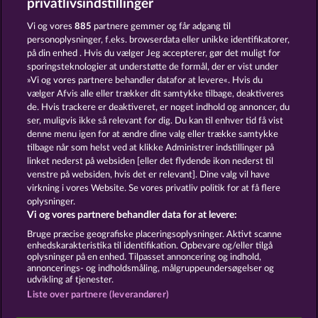
privatlivsindstillinger
Vi og vores
885
partnere gemmer og får adgang til
personoplysninger, f.eks. browserdata eller unikke identifikatorer,
40 Sevens
Demi Gods V
på din enhed . Hvis du vælger Jeg accepterer, gør det muligt for
sporingsteknologier at understøtte de formål, der er vist under
»Vi og vores partnere behandler datafor at levere«. Hvis du
vælger Afvis alle eller trækker dit samtykke tilbage, deaktiveres
de. Hvis trackere er deaktiveret, er noget indhold og annoncer, du
ser, muligvis ikke så relevant for dig. Du kan til enhver tid få vist
Poseidon's Rising
Majestic King
denne menu igen for at ændre dine valg eller trække samtykke
tilbage når som helst ved at klikke Administrer indstillinger på
linket nederst på websiden [eller det flydende ikon nederst til
venstre på websiden, hvis det er relevant]. Dine valg vil have
virkning i vores Website. Se vores privatliv politik for at få flere
oplysninger.
Vilkår og betingelser
Datasikkerhed
Vi og vores partnere behandler data for at levere:
Bruge præcise geografiske placeringsoplysninger. Aktivt scanne
Kontakt
Virksomhed
FAQ
enhedskarakteristika til identifikation. Opbevare og/eller tilgå
oplysninger på en enhed. Tilpasset annoncering og indhold,
annoncerings- og indholdsmåling, målgruppeundersøgelser og
Indsend anmodning om tilbagetrækning
udvikling af tjenester.
Liste over partnere (leverandører)