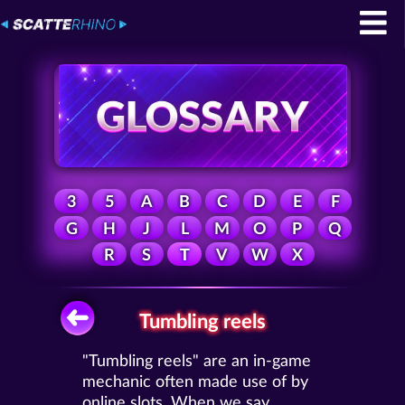
3
5
A
B
C
D
E
F
G
H
J
L
M
O
P
Q
R
S
T
V
W
X
Tumbling reels
"Tumbling reels" are an in-game
mechanic often made use of by
online slots. When we say