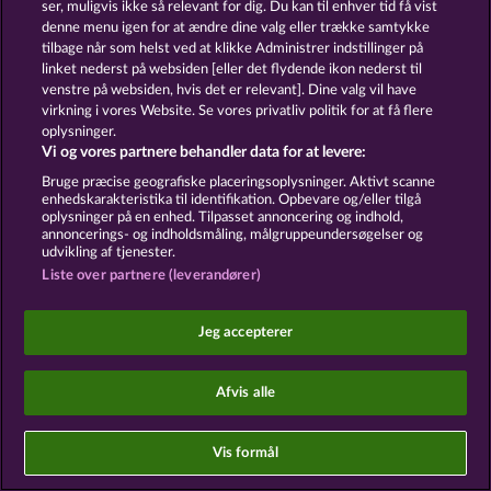
ser, muligvis ikke så relevant for dig. Du kan til enhver tid få vist
denne menu igen for at ændre dine valg eller trække samtykke
Sociale kasinospil har udelukkende et
tilbage når som helst ved at klikke Administrer indstillinger på
underholdningsformål og har absolut ingen
linket nederst på websiden [eller det flydende ikon nederst til
indflydelse på din mulige fremtidssucces inden for
spil med rigtige penge.
venstre på websiden, hvis det er relevant]. Dine valg vil have
©2026 Whow Games GmbH
virkning i vores Website. Se vores privatliv politik for at få flere
oplysninger.
Vi og vores partnere behandler data for at levere:
Bruge præcise geografiske placeringsoplysninger. Aktivt scanne
enhedskarakteristika til identifikation. Opbevare og/eller tilgå
oplysninger på en enhed. Tilpasset annoncering og indhold,
annoncerings- og indholdsmåling, målgruppeundersøgelser og
udvikling af tjenester.
Liste over partnere (leverandører)
Jeg accepterer
Afvis alle
Vis formål