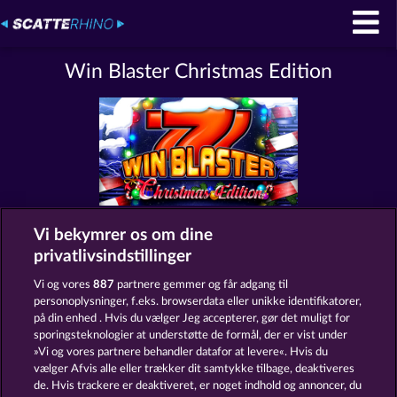
Win Blaster Christmas Edition
Vi bekymrer os om dine
Vilkår og betingelser
Datasikkerhed
privatlivsindstillinger
Kontakt
Virksomhed
FAQ
Vi og vores
887
partnere gemmer og får adgang til
personoplysninger, f.eks. browserdata eller unikke identifikatorer,
på din enhed . Hvis du vælger Jeg accepterer, gør det muligt for
Indsend anmodning om tilbagetrækning
sporingsteknologier at understøtte de formål, der er vist under
»Vi og vores partnere behandler datafor at levere«. Hvis du
vælger Afvis alle eller trækker dit samtykke tilbage, deaktiveres
de. Hvis trackere er deaktiveret, er noget indhold og annoncer, du