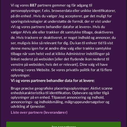
Jack Potter & the Book of Dynasties 6
Jack Potter and the Book of Teos
Vi og vores
887
partnere gemmer og får adgang til
personoplysninger, f.eks. browserdata eller unikke identifikatorer,
på din enhed . Hvis du vælger Jeg accepterer, gør det muligt for
sporingsteknologier at understøtte de formål, der er vist under
»Vi og vores partnere behandler datafor at levere«. Hvis du
vælger Afvis alle eller trækker dit samtykke tilbage, deaktiveres
de. Hvis trackere er deaktiveret, er noget indhold og annoncer, du
ser, muligvis ikke så relevant for dig. Du kan til enhver tid få vist
Cleopatra's Crown
Pharaos Riches
denne menu igen for at ændre dine valg eller trække samtykke
tilbage når som helst ved at klikke Administrer indstillinger på
linket nederst på websiden [eller det flydende ikon nederst til
Vilkår og betingelser
Datasikkerhed
venstre på websiden, hvis det er relevant]. Dine valg vil have
virkning i vores Website. Se vores privatliv politik for at få flere
oplysninger.
Kontakt
Virksomhed
FAQ
Vi og vores partnere behandler data for at levere:
Indsend anmodning om tilbagetrækning
Bruge præcise geografiske placeringsoplysninger. Aktivt scanne
enhedskarakteristika til identifikation. Opbevare og/eller tilgå
oplysninger på en enhed. Tilpasset annoncering og indhold,
annoncerings- og indholdsmåling, målgruppeundersøgelser og
udvikling af tjenester.
Liste over partnere (leverandører)
Sociale kasinospil har udelukkende et
underholdningsformål og har absolut ingen