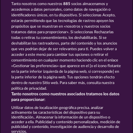
Tanto nosotros como nuestros
885
socios almacenamos y
Juicy Jester
Beer Party
accedemos a datos personales, como datos de navegación o
identificadores únicos, en tu dispositivo. Si seleccionas Acepto,
estarás permitiendo que las tecnologías de rastreo apoyen los
propósitos que se muestran en «nosotros y nuestros socios
tratamos datos para proporcionar». Si seleccionas Rechazarlas
todas o retiras tu consentimiento, los deshabilitarás. Si se
deshabilitan los rastreadores, parte del contenido y los anuncios
que ves podrían dejar de ser relevantes para ti. Puedes volver a
Egyptian Moon
5 Ember Wilds
acceder a este menú para cambiar tus opciones o retirar el
consentimiento en cualquier momento haciendo clic en el enlace
«Gestionar las preferencias» que aparece en el [o el ícono flotante
en la parte inferior izquierda de la página web, si corresponde] en
Términos y condiciones
la parte inferior de la página web. Tus opciones tendrán efecto
dentro de nuestro Sitio web. Para saber más, consulta nuestra
Declaración de privacidad
Aviso Legal
política de privacidad.
Tanto nosotros como nuestros asociados tratamos los datos
Empresa
FAQ
para proporcionar:
Utilizar datos de localización geográfica precisa. analizar
Enviar solicitud de desistimiento
activamente las características del dispositivo para su
identificación.. Almacenar la información de un dispositivo o
acceder a ella. Publicidad y contenido personalizados, medición de
publicidad y contenido, investigación de audiencia y desarrollo de
servicios.